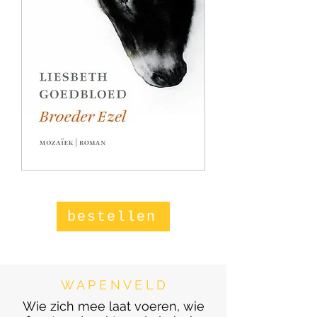
bestellen
W A P E N V E L D
Wie zich mee laat voeren, wie