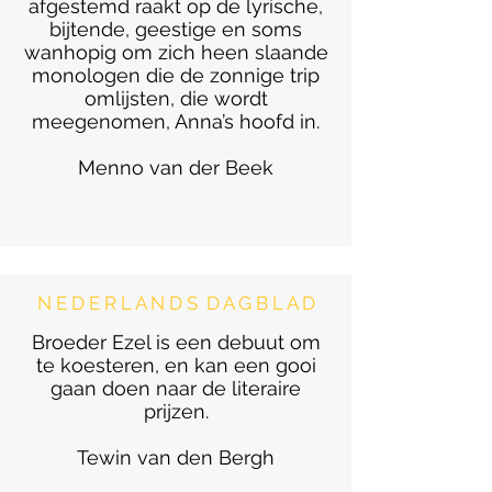
afgestemd raakt op de lyrische,
bijtende, geestige en soms
wanhopig om zich heen slaande
monologen die de zonnige trip
omlijsten, die wordt
meegenomen, Anna’s hoofd in.
Menno van der Beek
N E D E R L A N D S D A G B L A D
Broeder Ezel is een debuut om
te koesteren, en kan een gooi
gaan doen naar de literaire
prijzen.
Tewin van den Bergh