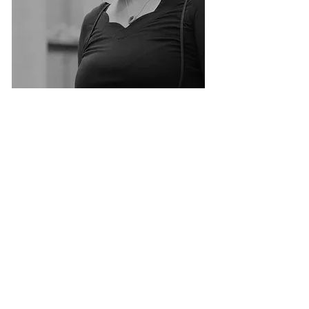
Foto: Marjan van der Meer
© 2022 door Liesbeth Goedbloed
Privacy verklaring
Schrijf je in voor mijn 'Brieven aan de
lezer':